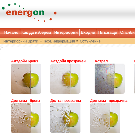
Начало
Как да изберем
Интериорни
Входни
Плъзгащи
Стълби
»
»
Интериорини Врати
Техн. информация
Остъкление
Алтдойч бронз
Алтдойч прозрачен
Астрал
Делтамат бронз
Делта прозрачна
Делтамат прозрачна