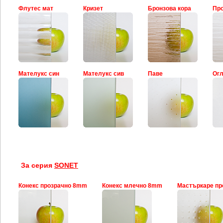
Флутес мат
Кризет
Бронзова кора
Про
Мателукс син
Мателукс сив
Паве
Ог
За серия
SONET
Конекс прозрачно 8mm
Конекс млечно 8mm
Мастъркаре п