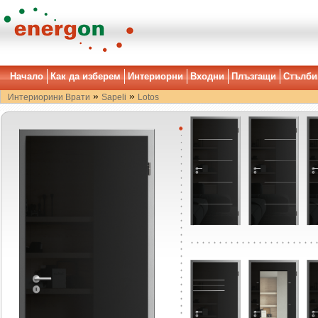
Начало
Как да изберем
Интериорни
Входни
Плъзгащи
Стълби
»
»
Интериорини Врати
Sapeli
Lotos