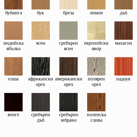
бубинга
бук
бреза
лимон
дъб
индийска
ясен
сребърен
европейски
махагон
ябълка
ясен
явор
елша
африкански
американски
полярен
падоук
орех
орех
орех
венге
сребърен
сребърно
поленска
дъб
зебрано
слива