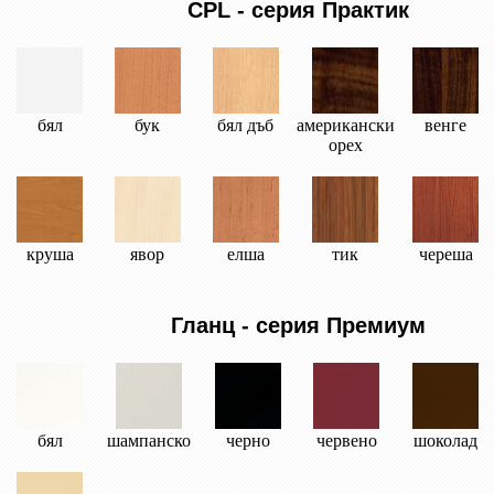
CPL - серия Практик
бял
бук
бял дъб
американски
венге
орех
круша
явор
елша
тик
череша
Гланц - серия Премиум
бял
шампанско
черно
червено
шоколад