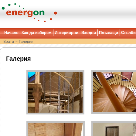
Начало
Как да изберем
Интериорни
Входни
Плъзгащи
Стълби
»
Врати
Галерия
Галерия