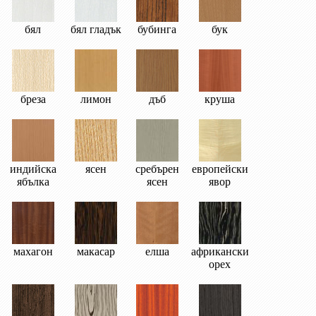
бял
бял гладък
бубинга
бук
бреза
лимон
дъб
круша
индийска
ясен
сребърен
европейски
ябълка
ясен
явор
махагон
макасар
елша
африкански
орех