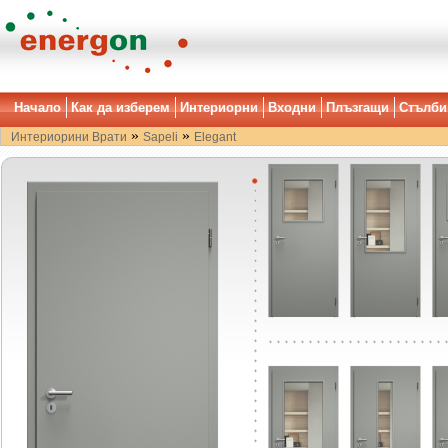
Начало
Как да изберем
Интериорни
Входни
Плъзгащи
Стълби
»
»
Интериорини Врати
Sapeli
Elegant