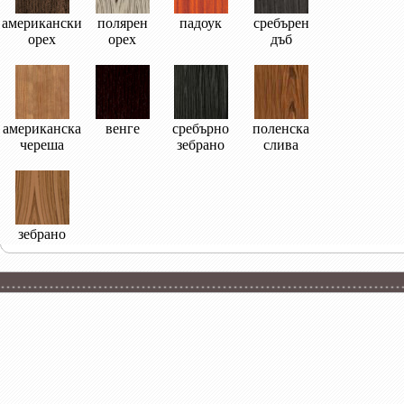
американски
полярен
падоук
сребърен
орех
орех
дъб
американска
венге
сребърно
поленска
череша
зебрано
слива
зебрано